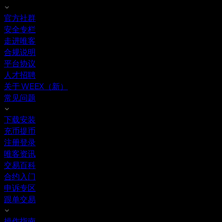
官方社群
安全专栏
走进唯客
合规说明
平台协议
人才招聘
关于 WEEX（新）
常见问题
下载安装
充币提币
注册登录
唯客资讯
交易百科
合约入门
申诉专区
跟单交易
操作指南