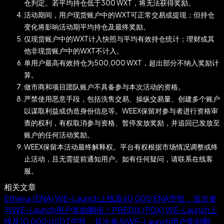
仓判定。若平均持仓低于300 WXT，将无法获得奖励。
活动期间，用户现货账户中的WXT可正常交易或提现；但持仓
变化将影响活动期平均持仓及最终奖励。
仅现货账户中的WXT计入快照与平均有效持仓统计；理财或其
他非现货账户中的WXT不计入。
单用户最高有效持仓为500,000 WXT，超出部分不纳入奖励计
算。
做市商和项目团队账户不具备参与本次活动的资格。
严禁使用恶意手段，包括洗售交易、操纵交易量、创建多个账户
以谋取利益或伪造身份信息等。WEEX保留对参与者进行资格审
查的权利，有权取消参与资格、暂停发放奖励，并追回已发放至
账户的任何活动奖励。
WEEX保留本活动最终解释权。平台有权根据市场情况调整或终
止活动，且无需提前通知用户。如有任何疑问，请联系在线客
服。
相关文章
Ethena (ENA) WE-Launch上线及60,000 ENA空投，首次参
与WE-Launch用户奖励翻倍！
PREDIX (PDX) WE-Launch上
线及10,000 USDT空投，首次参与WE-Launch用户奖励翻