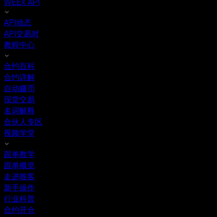
WEEX API
API动态
API交易对
教程中心
合约百科
合约详解
自动赚币
现货交易
名词解释
合伙人专区
视频学堂
跟单教学
跟单概览
走进唯客
新手操作
行业科普
合约开仓