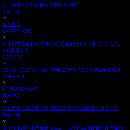
操作指南
常见问题
带单指南
跟单指南
App下载
下载指南
快捷买币/OTC
买币指南
ChipPay指南
OTC-ChipPay常见问题
OTC-OSL
Pay常见问题
C2C交易
C2C公告
C2C入门
商家指南
C2C申诉
C2C交易提示和规则
WEEX API
API动态
API交易对
教程中心
合约百科
合约详解
自动赚币
现货交易
名词解释
合伙人专区
视频学堂
跟单教学
跟单概览
走进唯客
新手操作
行业科普
合约开仓
合约平