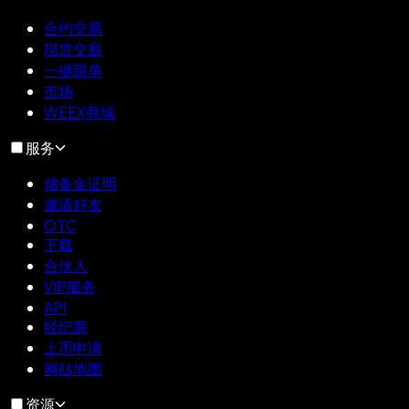
合约交易
现货交易
一键跟单
市场
WEEX商城
服务
储备金证明
邀请好友
OTC
下载
合伙人
VIP服务
API
经纪商
上币申请
网站地图
资源