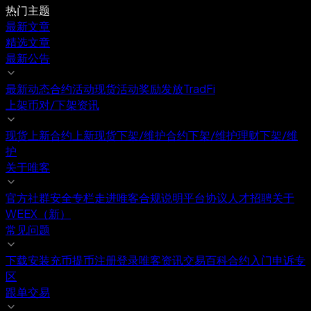
热门主题
最新文章
精选文章
最新公告
最新动态
合约活动
现货活动
奖励发放
TradFi
上架币对/下架资讯
现货上新
合约上新
现货下架/维护
合约下架/维护
理财下架/维
护
关于唯客
官方社群
安全专栏
走进唯客
合规说明
平台协议
人才招聘
关于
WEEX（新）
常见问题
下载安装
充币提币
注册登录
唯客资讯
交易百科
合约入门
申诉专
区
跟单交易