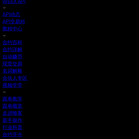
WEEX API
API动态
API交易对
教程中心
合约百科
合约详解
自动赚币
现货交易
名词解释
合伙人专区
视频学堂
跟单教学
跟单概览
走进唯客
新手操作
行业科普
合约开仓