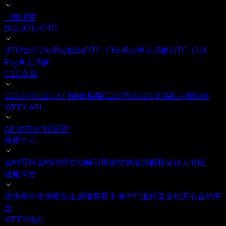
下载指南
快捷买币/OTC
买币指南
ChipPay指南
OTC-ChipPay常见问题
OTC-OSL
Pay常见问题
C2C交易
C2C公告
C2C入门
商家指南
C2C申诉
C2C交易提示和规则
WEEX API
API动态
API交易对
教程中心
合约百科
合约详解
自动赚币
现货交易
名词解释
合伙人专区
视频学堂
跟单教学
跟单概览
走进唯客
新手操作
行业科普
合约开仓
合约平
仓
WEEX动态