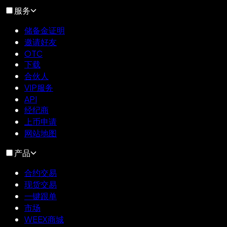
服务
储备金证明
邀请好友
OTC
下载
合伙人
VIP服务
API
经纪商
上币申请
网站地图
产品
合约交易
现货交易
一键跟单
市场
WEEX商城