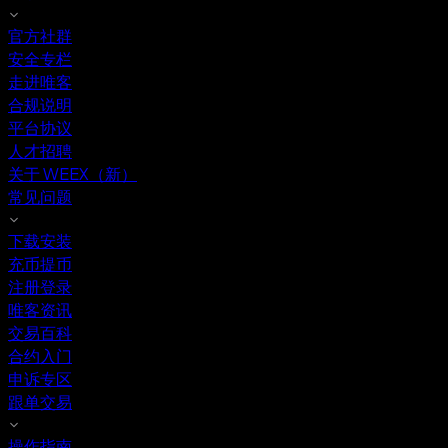
官方社群
安全专栏
走进唯客
合规说明
平台协议
人才招聘
关于 WEEX（新）
常见问题
下载安装
充币提币
注册登录
唯客资讯
交易百科
合约入门
申诉专区
跟单交易
操作指南