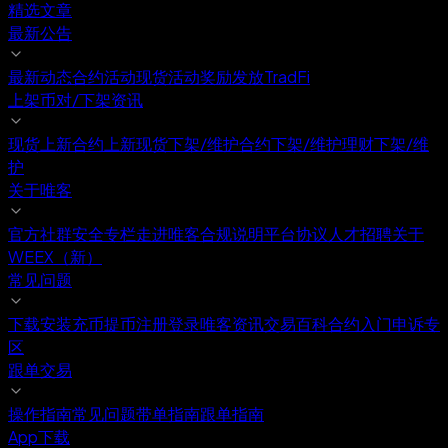
精选文章
最新公告
最新动态
合约活动
现货活动
奖励发放
TradFi
上架币对/下架资讯
现货上新
合约上新
现货下架/维护
合约下架/维护
理财下架/维
护
关于唯客
官方社群
安全专栏
走进唯客
合规说明
平台协议
人才招聘
关于
WEEX（新）
常见问题
下载安装
充币提币
注册登录
唯客资讯
交易百科
合约入门
申诉专
区
跟单交易
操作指南
常见问题
带单指南
跟单指南
App下载