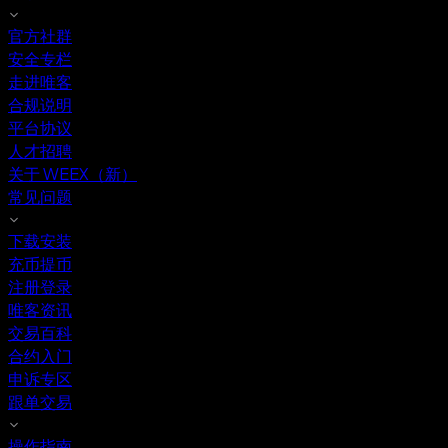
官方社群
安全专栏
走进唯客
合规说明
平台协议
人才招聘
关于 WEEX（新）
常见问题
下载安装
充币提币
注册登录
唯客资讯
交易百科
合约入门
申诉专区
跟单交易
操作指南