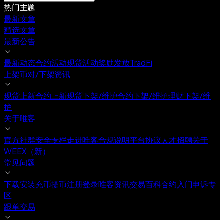
热门主题
最新文章
精选文章
最新公告
最新动态
合约活动
现货活动
奖励发放
TradFi
上架币对/下架资讯
现货上新
合约上新
现货下架/维护
合约下架/维护
理财下架/维
护
关于唯客
官方社群
安全专栏
走进唯客
合规说明
平台协议
人才招聘
关于
WEEX（新）
常见问题
下载安装
充币提币
注册登录
唯客资讯
交易百科
合约入门
申诉专
区
跟单交易