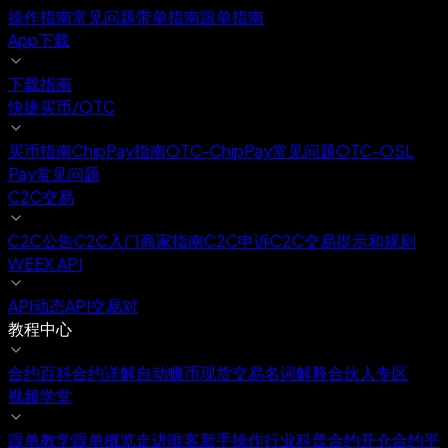
操作指南
常见问题
带单指南
跟单指南
App下载
下载指南
快捷买币/OTC
买币指南
ChipPay指南
OTC-ChipPay常见问题
OTC-OSL
Pay常见问题
C2C交易
C2C公告
C2C入门
商家指南
C2C申诉
C2C交易提示和规则
WEEX API
API动态
API交易对
教程中心
合约百科
合约详解
自动赚币
现货交易
名词解释
合伙人专区
视频学堂
跟单教学
跟单概览
走进唯客
新手操作
行业科普
合约开仓
合约平