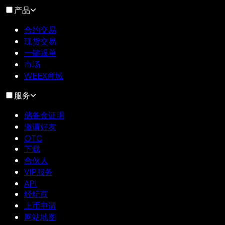
产品
合约交易
现货交易
一键跟单
市场
WEEX商城
服务
储备金证明
邀请好友
OTC
下载
合伙人
VIP服务
API
经纪商
上币申请
网站地图