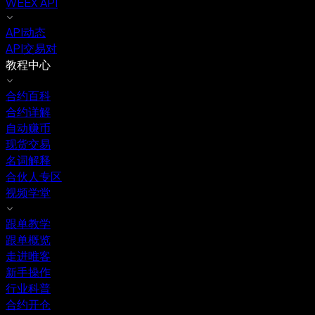
WEEX API
API动态
API交易对
教程中心
合约百科
合约详解
自动赚币
现货交易
名词解释
合伙人专区
视频学堂
跟单教学
跟单概览
走进唯客
新手操作
行业科普
合约开仓