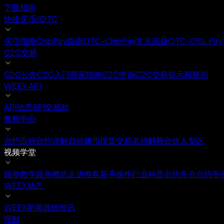
下载指南
快捷买币/OTC
买币指南
ChipPay指南
OTC-ChipPay常见问题
OTC-OSL P
C2C交易
C2C公告
C2C入门
商家指南
C2C申诉
C2C交易提示和规则
WEEX API
API动态
API交易对
教程中心
合约百科
合约详解
自动赚币
现货交易
名词解释
合伙人专区
视频学堂
跟单教学
跟单概览
走进唯客
新手操作
行业科普
合约开仓
合约平
WEEX动态
WEEX新闻
其他资讯
理财