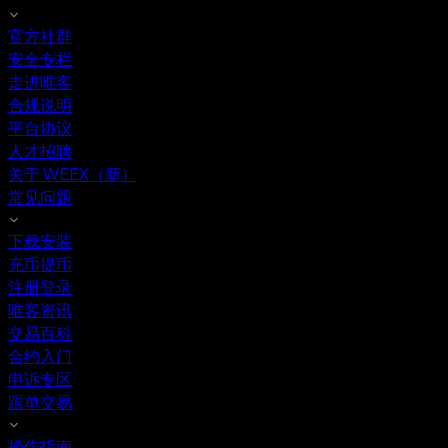
官方社群
安全专栏
走进唯客
合规说明
平台协议
人才招聘
关于 WEEX（新）
常见问题
下载安装
充币提币
注册登录
唯客资讯
交易百科
合约入门
申诉专区
跟单交易
操作指南