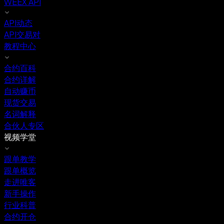
WEEX API
API动态
API交易对
教程中心
合约百科
合约详解
自动赚币
现货交易
名词解释
合伙人专区
视频学堂
跟单教学
跟单概览
走进唯客
新手操作
行业科普
合约开仓