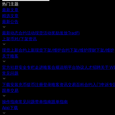
热门主题
最新文章
精选文章
最新公告
最新动态
合约活动
现货活动
奖励发放
TradFi
上架币对/下架资讯
现货上新
合约上新
现货下架/维护
合约下架/维护
理财下架/维护
关于唯客
官方社群
安全专栏
走进唯客
合规说明
平台协议
人才招聘
关于 W
常见问题
下载安装
充币提币
注册登录
唯客资讯
交易百科
合约入门
申诉专
跟单交易
操作指南
常见问题
带单指南
跟单指南
App下载