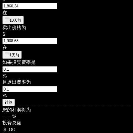
在
10天前
卖出价格为
$
在
1天前
如果投资费率是
%
且退出费率为
%
计算
您的利润将为
--
--
%
投资总额
$
100