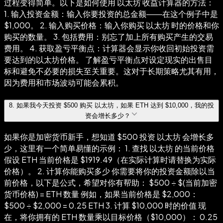
过程变得简单。以下是如何使用 以太坊 收益计算器的方法：
1. 输入投资金额：输入你要投资的总金额——在这个例子中是
$1,000。 2. 输入购买价格：输入你购买 以太坊 时的价格和你
购买的数量。 3. 包括费用：别忘了加上所有购买产生的交易
费用。 4. 获取盈亏平衡点：计算器会显示你收回初始投资需
要达到的以太坊价格。 了解盈亏平衡点对设定现实的出售目
标和避免不必要的损失至关重要。这对于长期策略尤其有用，
因为费用和市场波动可能会累积。
8
.
如果我今天投资 $500 购买 以太坊，如果 ETH 达到 $10,000，我的投
资会增长多少？
如果你是加密货币新手，想知道 $500 投资 以太坊 会增长多
少，这里有一个简单易懂的示例： 1. 查找 以太坊 的当前价格
假设 ETH 当前价格是 $1919.49（在实际计算时请替换为实际
价格）。 2. 计算你能购买多少 你需要将你的投资金额除以当
前价格，以下是公式，希望对你有帮助： $500 ÷ $(当前加密
货币价格) = ETH 数量 例如，如果当前价格是 $2,000：
$500 ÷ $2,000 = 0.25 ETH 3. 计算 $10,000 时的价值 现
在，将你拥有的 ETH 数量乘以目标价格（$10,000）： 0.25