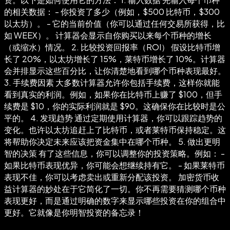
的相关数据： - 你投资了多少（例如，$500 比特币，$300
以太坊）。 - 它的当前价值（你可以通过任何交易所获得，比
如 WEEX）。 计算器会显示自你购买以来每个币种的增长
（或缩水）情况。 2. 比较投资回报率（ROI） 假设比特币增
长了 20%，以太坊增长了 15%，莱特币增长了 10%。计算器
会并排显示这些百分比，让你清楚地看到哪个币种表现最好。
3. 手续费因素 大多数计算器允许你包括手续费，这样你就能
看到真实的利润。例如，如果你在比特币上赚了 $100，但手
续费是 $10，你的实际利润就是 $90。这确保你在比较时是公
平的。 4. 发现趋势 通过定期使用计算器，你可以跟踪趋势的
变化。也许以太坊追赶上了比特币，或者莱特币保持稳定。这
将帮助你决定未来应该把资金集中在哪个币种。 5. 做出更明
智的决策 有了这些信息，你可以调整你的投资策略。例如： -
如果比特币表现优异，你可能会想继续持有它。 - 如果莱特币
表现不佳，你可以考虑卖出或重新分配该投资。 加密货币收
益计算器的妙处在于它简化了一切。你不再需要猜测哪个币种
表现更好，而是通过明确的数字来显示哪些投资在你的组合中
更好。它就像是你明智投资的备忘录！