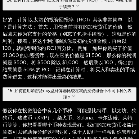
14
.
如何计算长期持有 以太坊 的投资回报率（ROI），考虑价格变化和
手续费？
好的，计算 以太坊 的投资回报率（ROI）其实非常简单！以
下是计算方法： 首先，用你当前持有的加密货币的价值，然
后减去你为它支付的价格（别忘了包括手续费）。这就是你的
利润。接着，将这个利润除以你最初的投资金额，再乘以
100，就能得到你的 ROI 百分比。 例如，如果你购买了价值
$1,000 的加密货币，现在它的价值是 $1,500，那么你的利润
就是 $500。将 $500 除以 $1,000，然后乘以 100，得出的
结果就是 50% 的 ROI！记得在计算时，将买入和卖出的手续
费算进去，这样才能得出最终的结果。
15
.
如何使用加密货币收益计算器比较在我的投资组合中不同币种的表
现？
假设你在投资组合中有几个币种—可能是比特币、以太坊、狗
狗币、瑞波币（XRP）、柴犬币、Solana、卡尔达诺、莱特
币等等，你想看看哪个币种表现最好。我们的加密货币收益计
算器可以帮助你分解这些数据，像个人助理一样帮助你管理投
资。以下是如何使用它的方法： 1. 输入数据 先输入每个币种