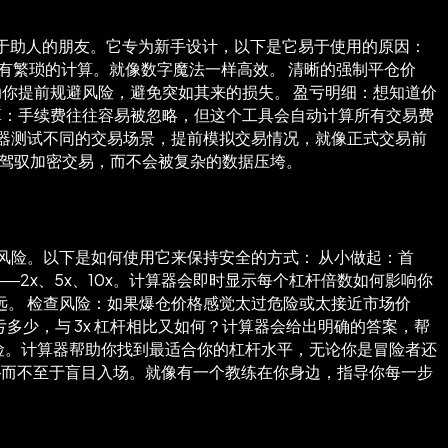
乐于助人的朋友。它专为新手设计，以下是它易于使用的原因：
有繁琐的计算。就像数字魔法一样高效。 清晰的强制平仓价
助你提前规避风险，避免突如其来的损失。 盈亏明细：想知道价
计算：手续费往往容易被忽略，但这个工具会自动计算所有交易费
器测试不同的交易场景，提前模拟交易情况，就像正式交易前
松驾驭加密交易，而不会被复杂的数据压垮。
风险。以下是如何使用它来保持安全的方式： 从小做起：首
—2x、5x、10x。计算器会即时显示每个杠杆倍数如何影响你
较远。 检查风险：如果爆仓价格感觉太过危险或太接近市场价
亏多少，与 3x 杠杆相比又如何？计算器会给出明确的答案，帮
风险。计算器帮助你找到最适合你的杠杆水平，无论你是冒险者还
—而不至于盲目入场。就像有一个教练在你身边，指导你每一步