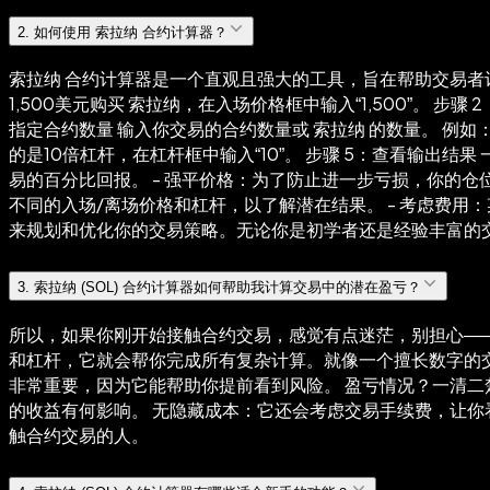
2
.
如何使用 索拉纳 合约计算器？
索拉纳 合约计算器是一个直观且强大的工具，旨在帮助交易者计
1,500美元购买 索拉纳，在入场价格框中输入“1,500”。 步骤
指定合约数量 输入你交易的合约数量或 索拉纳 的数量。 例如
的是10倍杠杆，在杠杆框中输入“10”。 步骤 5：查看输出结果 
易的百分比回报。 - 强平价格：为了防止进一步亏损，你的仓
不同的入场/离场价格和杠杆，以了解潜在结果。 - 考虑费用
来规划和优化你的交易策略。无论你是初学者还是经验丰富的交
3
.
索拉纳 (SOL) 合约计算器如何帮助我计算交易中的潜在盈亏？
所以，如果你刚开始接触合约交易，感觉有点迷茫，别担心——
和杠杆，它就会帮你完成所有复杂计算。就像一个擅长数字的
非常重要，因为它能帮助你提前看到风险。 盈亏情况？一清二楚
的收益有何影响。 无隐藏成本：它还会考虑交易手续费，让你
触合约交易的人。