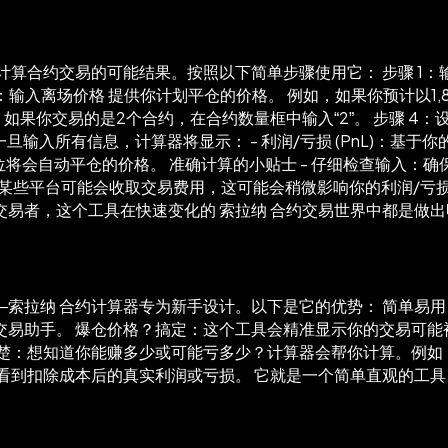
算合约交易的可能结果。按照以下简单步骤使用它： 步骤 1：
 2：输入离场价格 提供你计划平仓的价格。 例如，如果你预计以1,8
：如果你交易的是2个合约，在合约数量框中输入“2”。 步骤 4
一旦输入所有信息，计算器将显示： - 利润/亏损 (PnL)：基于你
位将会自动平仓的价格。 准确计算的小贴士 - 仔细检查输入：确
：某些平台可能会收取交易费用，这可能会稍微影响你的利润/亏损
易者，这个工具在快速变化的 索拉纳 合约交易世界中都是做
索拉纳 合约计算器专为新手设计。以下是它的优势： 简单易
交易助手。 爆仓价格？搞定：这个工具会精准显示你的交易可能
：想知道你能赚多少或可能亏多少？计算器会帮你计算。例如，在
看到扣除成本后的真实利润或亏损。 它就是一个简单直观的工