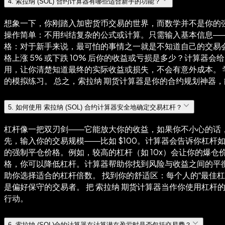
4
.
索拉纳 (SOL) 合约计算器有哪些适合新手的功能？
想象一下，你刚踏入加密货币交易的世界，而数学并不是你的强
操作简单：不用纠结复杂的公式或计算。只需输入基本信息——
格：对于新手来说，最可怕的事情之一就是不知道自己的交易会
格上涨 5% 或下跌 10% 后你的收益或亏损是多少？计算
用，让你清楚知道最终的实际收益或损失，不会有意外成本。
的模拟练习。 总之，索拉纳 期货计算器是你的合约规划神器
5
.
如何使用 索拉纳 (SOL) 合约计算器安全地确定交易杠杆？
杠杆像一把双刃剑——它能放大你的收益，如果你不小心的话，
先，输入你的交易规模——比如 $100。计算器会告诉你杠杆
的强制平仓价格。例如，较高的杠杆（如 10x）会让你的爆仓
格，你可以降低杠杆。计算器帮助你找到风险与收益之间的平衡。 
助你选择适合的杠杆倍数。 找到你的舒适区：每个人的“最佳
是偏好保守的交易者。 把 索拉纳 期货计算器当作你使用杠
行动。
6
.
索拉纳 (SOL)合约计算器在计算潜在盈亏时是否包括交易费？