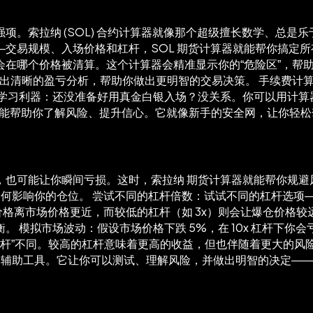
项。索拉纳 (SOL) 合约计算器就像那个超级擅长数学、总是
交易规模、入场价格和杠杆，SOL 期货计算器就能帮你搞定所
在哪个价格被清算。这个计算器会精准显示你的“危险区”，帮
器会给出清晰的盈亏分析，帮助你做出更明智的交易决策。 手续费
 学习利器：还没准备好用真金白银入场？没关系。你可以用计算
，能帮助你了解风险、提升信心。它就像新手的安全网，让你轻
也可能让你瞬间亏损。这时，索拉纳 期货计算器就能帮你规避
如何影响你的仓位。 尝试不同的杠杆倍数：试试不同的杠杆选项—
价格离市场价格更近，而较低的杠杆（如 3x）则会让爆仓价格
模拟市场波动：假设市场价格下跌 5%，在 10x 杠杆下你会
杠杆”不同。较高的杠杆意味着更高的收益，但也伴随着更大的
杆的辅助工具。它让你可以测试、理解风险，并做出明智的决定—