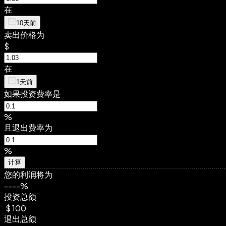
在
10天前
卖出价格为
$
在
1天前
如果投资费率是
%
且退出费率为
%
计算
您的利润将为
--
--
%
投资总额
$
100
退出总额