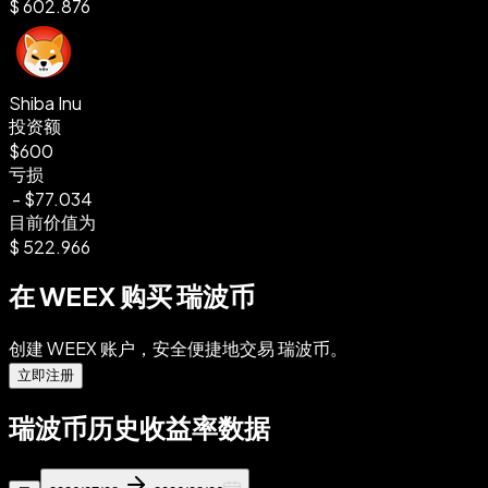
$
602.876
Shiba Inu
投资额
$600
亏损
-
$77.034
目前价值为
$
522.966
在 WEEX 购买 瑞波币
创建 WEEX 账户，安全便捷地交易 瑞波币。
立即注册
瑞波币历史收益率数据