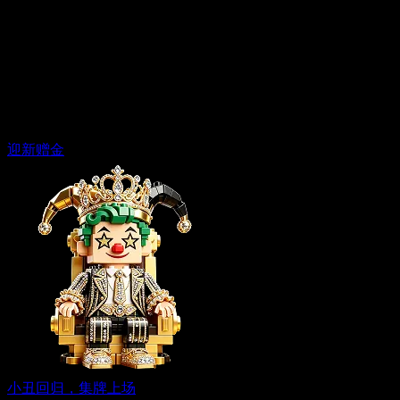
迎新赠金
小丑回归，集牌上场