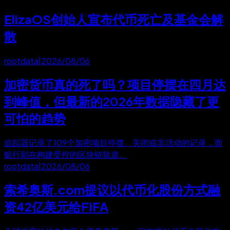
ElizaOS创始人宣布代币死亡及基金会解
散
rootdata
|
2026/08/06
加密货币真的死了吗？项目停摆在四月达
到峰值，但最新的2026年数据隐藏了更
可怕的趋势
追踪器记录了109个加密项目停摆、关闭或非活动的记录，而
银行则在构建受控的区块链轨道。
rootdata
|
2026/08/06
索希奥斯.com提议以代币化股份方式融
资42亿美元给FIFA