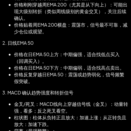
价格刚刚穿越周EMA 200（尤其是从下向上）：可能出
现大级别转折（类似周线级别的黄金交叉），关注后续
确认。
价格贴着周EMA 200横盘：震荡市，信号最不可靠，减
少仓位或观望。
2.
日线EMA 50
价格在日EMA 50上方：中期偏强，适合找低点买入
（回调买入）。
价格在日EMA 50下方：中期偏弱，适合找高点卖出。
价格反复穿越日EMA 50：震荡或趋势弱化，信号频繁
假突破。
3.
MACD 确认趋势强度和转折信号
金叉/死叉：MACD线向上穿越信号线（金叉）：动量转
强，看多；反之死叉看空。
柱状图：柱体从负转正且放大：加速上涨；从正转负且
放大：加速下跌。
背离（最强预警）：