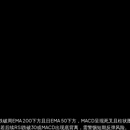
价格跌破周EMA 200下方且日EMA 50下方，MACD呈现死叉且
若后续RSI跌破30或MACD出现底背离，需警惕短期反弹风险。