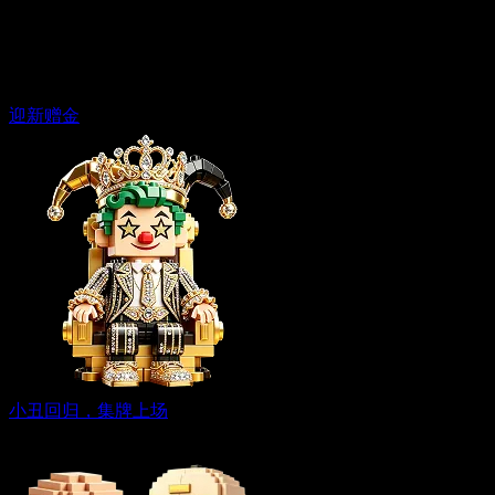
迎新赠金
小丑回归，集牌上场